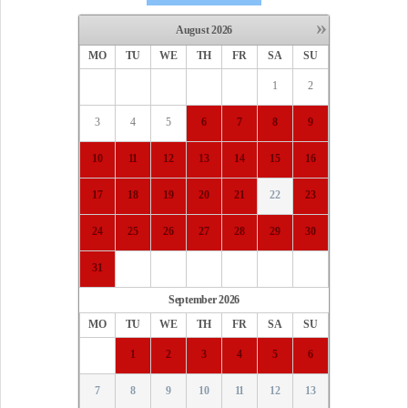
»
August
2026
MO
TU
WE
TH
FR
SA
SU
1
2
3
4
5
6
7
8
9
10
11
12
13
14
15
16
17
18
19
20
21
22
23
24
25
26
27
28
29
30
31
September
2026
MO
TU
WE
TH
FR
SA
SU
1
2
3
4
5
6
7
8
9
10
11
12
13